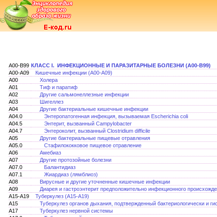
A00-B99
КЛАСС I. ИНФЕКЦИОННЫЕ И ПАРАЗИТАРНЫЕ БОЛЕЗНИ (А00-В99)
A00-A09
Кишечные инфекции (А00-А09)
A00
Холера
A01
Тиф и паратиф
A02
Другие сальмонеллезные инфекции
A03
Шигеллез
A04
Другие бактериальные кишечные инфекции
A04.0
Энтеропатогенная инфекция, вызываемая Escherichia coli
A04.5
Энтерит, вызванный Campylobacter
A04.7
Энтероколит, вызванный Clostridium difficile
A05
Другие бактериальные пищевые отравления
A05.0
Стафилококковое пищевое отравление
A06
Амебиаз
A07
Другие протозойные болезни
A07.0
Балантидиаз
A07.1
Жиардиаз (лямблиоз)
A08
Вирусные и другие уточненные кишечные инфекции
A09
Диарея и гастроэнтерит предположительно инфекционного происхожд
A15-A19
Туберкулез (А15-А19)
A15
Туберкулез органов дыхания, подтвержденный бактериологически и ги
A17
Туберкулез нервной системы