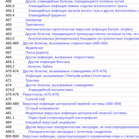
A56
Другие хламидийные болезни, передающиеся половым путем
A56.0
Хламидийные инфекции нижних отделов мочеполового тракта
A56.1
Хламидийные инфекции органов малого таза и других мочеполовых 
A56.4
Хламидийный фарингит
A57
Шанкроид
A59
Трихомоноз
A60
Аногенитальная герпетическая вирусная инфекция [herpes simplex]
A63
Другие болезни, передающиеся преимущественно половым путем, не 
A63.0
Аногенитальные [венерические] бородавки (остроконечные кондило
A65-A69
Другие болезни, вызываемые спирохетами (А65-А69)
A66
Фрамбезия
A67
Пинта [карате]
A69
Другие инфекции, вызванные спирохетами
A69.1
Другие инфекции Венсана
A69.2
Болезнь Лайма
A70-A74
Другие болезни, вызываемые хламидиями (A70-A74)
A70
Инфекция, вызываемая Chlamydia psittaci (пситтакоз)
A71
Трахома
A74
Другие болезни, вызываемые хламидиями
A74.0
Хламидийный конъюнктивит
A75-A79
Риккетсиозы (A75-A79)
A75
Сыпной тиф
A80-A89
Вирусные инфекции центральной нервной системы (А80-А89)
A80
Острый полиомиелит
A81
Медленные вирусные инфекции центральной нервной системы
A81.1
Подострый склерозирующий панэнцефалит
A84
Клещевой вирусный энцефалит
A98
Другие вирусные геморрагические лихорадки, не классифицированные
A98.5
Геморрагическая лихорадка с почечным синдромом
B00-B09
Вирусные инфекции, характеризующиеся поражениями кожи и слизистых