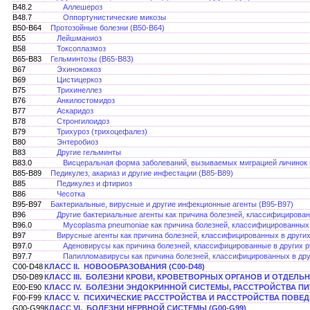
B48.2
Аллешероз
B48.7
Оппортунистические микозы
B50-B64
Протозойные болезни (В50-В64)
B55
Лейшманиоз
B58
Токсоплазмоз
B65-B83
Гельминтозы (B65-B83)
B67
Эхинококкоз
B69
Цистицеркоз
B75
Трихинеллез
B76
Анкилостомидоз
B77
Аскаридоз
B78
Стронгилоидоз
B79
Трихуроз (трихоцефалез)
B80
Энтеробиоз
B83
Другие гельминты
B83.0
Висцеральная форма заболеваний, вызываемых миграцией личинок г
B85-B89
Педикулез, акариаз и другие инфестации (B85-B89)
B85
Педикулез и фтириоз
B86
Чесотка
B95-B97
Бактериальные, вирусные и другие инфекционные агенты (B95-B97)
B96
Другие бактериальные агенты как причина болезней, классифицирован
B96.0
Mycoplasma pneumoniae как причина болезней, классифицированных 
B97
Вирусные агенты как причина болезней, классифицированных в други
B97.0
Аденовирусы как причина болезней, классифицированные в других 
B97.7
Папилломавирусы как причина болезней, классифицированных в дру
C00-D48
КЛАСС II. НОВООБРАЗОВАНИЯ (C00-D48)
D50-D89
КЛАСС III. БОЛЕЗНИ КРОВИ, КРОВЕТВОРНЫХ ОРГАНОВ И ОТДЕЛ
E00-E90
КЛАСС IV. БОЛЕЗНИ ЭНДОКРИННОЙ СИСТЕМЫ, РАССТРОЙСТВА ПИ
F00-F99
КЛАСС V. ПСИХИЧЕСКИЕ РАССТРОЙСТВА И РАССТРОЙСТВА ПОВЕДЕ
G00-G99
КЛАСС VI. БОЛЕЗНИ НЕРВНОЙ СИСТЕМЫ (G00-G99)