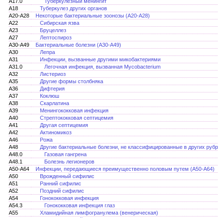
A17.0
Туберкулезный менингит
A18
Туберкулез других органов
A20-A28
Некоторые бактериальные зоонозы (А20-А28)
A22
Сибирская язва
A23
Бруцеллез
A27
Лептоспироз
A30-A49
Бактериальные болезни (А30-А49)
A30
Лепра
A31
Инфекции, вызванные другими микобактериями
A31.0
Легочная инфекция, вызванная Mycobacterium
A32
Листериоз
A35
Другие формы столбняка
A36
Дифтерия
A37
Коклюш
A38
Скарлатина
A39
Менингококковая инфекция
A40
Стрептококковая септицемия
A41
Другая септицемия
A42
Актиномикоз
A46
Рожа
A48
Другие бактериальные болезни, не классифицированные в других руб
A48.0
Газовая гангрена
A48.1
Болезнь легионеров
A50-A64
Инфекции, передающиеся преимущественно половым путем (A50-A64)
A50
Врожденный сифилис
A51
Ранний сифилис
A52
Поздний сифилис
A54
Гонококковая инфекция
A54.3
Гонококковая инфекция глаз
A55
Хламидийная лимфогранулема (венерическая)