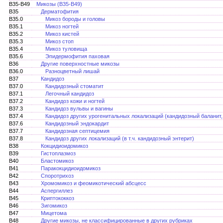
B35-B49
Микозы (В35-В49)
B35
Дерматофития
B35.0
Микоз бороды и головы
B35.1
Микоз ногтей
B35.2
Микоз кистей
B35.3
Микоз стоп
B35.4
Микоз туловища
B35.6
Эпидермофития паховая
B36
Другие поверхностные микозы
B36.0
Разноцветный лишай
B37
Кандидоз
B37.0
Кандидозный стоматит
B37.1
Легочный кандидоз
B37.2
Кандидоз кожи и ногтей
B37.3
Кандидоз вульвы и вагины
B37.4
Кандидоз других урогенитальных локализаций (кандидозный баланит,
B37.6
Кандидозный эндокардит
B37.7
Кандидозная септицемия
B37.8
Кандидоз других локализаций (в т.ч. кандидозный энтерит)
B38
Кокцидиоидомикоз
B39
Гистоплазмоз
B40
Бластомикоз
B41
Паракокцидиоидомикоз
B42
Споротрихоз
B43
Хромомикоз и феомикотический абсцесс
B44
Аспергиллез
B45
Криптококкоз
B46
Зигомикоз
B47
Мицетома
B48
Другие микозы, не классифицированные в других рубриках