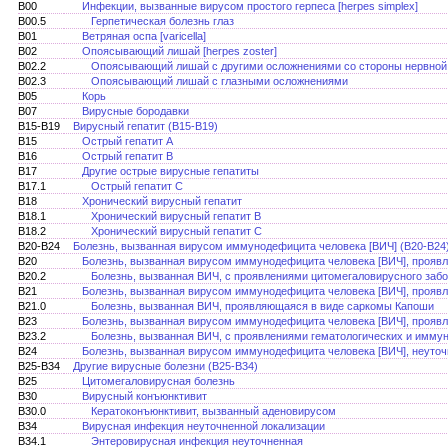
B00
Инфекции, вызванные вирусом простого герпеса [herpes simplex]
B00.5
Герпетическая болезнь глаз
B01
Ветряная оспа [varicella]
B02
Опоясывающий лишай [herpes zoster]
B02.2
Опоясывающий лишай с другими осложнениями со стороны нервной
B02.3
Опоясывающий лишай с глазными осложнениями
B05
Корь
B07
Вирусные бородавки
B15-B19
Вирусный гепатит (В15-В19)
B15
Острый гепатит А
B16
Острый гепатит В
B17
Другие острые вирусные гепатиты
B17.1
Острый гепатит С
B18
Хронический вирусный гепатит
B18.1
Хронический вирусный гепатит В
B18.2
Хронический вирусный гепатит С
B20-B24
Болезнь, вызванная вирусом иммунодефицита человека [ВИЧ] (B20-B24
B20
Болезнь, вызванная вирусом иммунодефицита человека [ВИЧ], прояв
B20.2
Болезнь, вызванная ВИЧ, с проявлениями цитомегаловирусного заб
B21
Болезнь, вызванная вирусом иммунодефицита человека [ВИЧ], прояв
B21.0
Болезнь, вызванная ВИЧ, проявляющаяся в виде саркомы Капоши
B23
Болезнь, вызванная вирусом иммунодефицита человека [ВИЧ], проявл
B23.2
Болезнь, вызванная ВИЧ, с проявлениями гематологических и имму
B24
Болезнь, вызванная вирусом иммунодефицита человека [ВИЧ], неуто
B25-B34
Другие вирусные болезни (В25-В34)
B25
Цитомегаловирусная болезнь
B30
Вирусный конъюнктивит
B30.0
Кератоконъюнктивит, вызванный аденовирусом
B34
Вирусная инфекция неуточненной локализации
B34.1
Энтеровирусная инфекция неуточненная