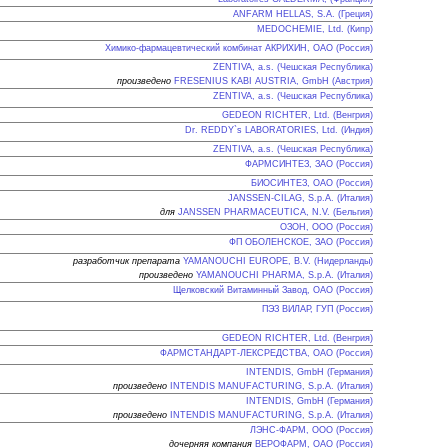
ANFARM HELLAS, S.A. (Греция)
MEDOCHEMIE, Ltd. (Кипр)
Химико-фармацевтический комбинат АКРИХИН, ОАО (Россия)
ZENTIVA, a.s. (Чешская Республика)
произведено
FRESENIUS KABI AUSTRIA, GmbH (Австрия)
ZENTIVA, a.s. (Чешская Республика)
GEDEON RICHTER, Ltd. (Венгрия)
Dr. REDDY`s LABORATORIES, Ltd. (Индия)
ZENTIVA, a.s. (Чешская Республика)
ФАРМСИНТЕЗ, ЗАО (Россия)
БИОСИНТЕЗ, ОАО (Россия)
JANSSEN-CILAG, S.p.A. (Италия)
для
JANSSEN PHARMACEUTICA, N.V. (Бельгия)
ОЗОН, ООО (Россия)
ФП ОБОЛЕНСКОЕ, ЗАО (Россия)
разработчик препарата
YAMANOUCHI EUROPE, B.V. (Нидерланды)
произведено
YAMANOUCHI PHARMA, S.p.A. (Италия)
Щелковский Витаминный Завод, ОАО (Россия)
ПЭЗ ВИЛАР, ГУП (Россия)
GEDEON RICHTER, Ltd. (Венгрия)
ФАРМСТАНДАРТ-ЛЕКСРЕДСТВА, ОАО (Россия)
INTENDIS, GmbH (Германия)
произведено
INTENDIS MANUFACTURING, S.p.A. (Италия)
INTENDIS, GmbH (Германия)
произведено
INTENDIS MANUFACTURING, S.p.A. (Италия)
ЛЭНС-ФАРМ, ООО (Россия)
дочерняя компания
ВЕРОФАРМ, ОАО (Россия)