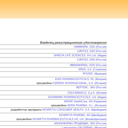
Владелец регистрационного удостоверения
НИЖФАРМ, ОАО (Россия)
СИНТЕЗ, ОАО (Россия)
SHREYA LIFE SCIENCES, Pvt.Ltd. (Индия)
СИНТЕЗ, ОАО (Россия)
ИММАФАРМА, ООО (Россия)
KRKA, d.d. (Словения)
PFIZER, (Франция)
EGIS PHARMACEUTICALS, Plc (Венгрия)
произведено
FERRER INTERNACIONAL, S.A. (Испания)
ВЕРТЕКС, ЗАО (Россия)
ITALFARMACO, S.p.A. (Италия)
GLENMARK PHARMACEUTICALS, Ltd. (Индия)
BAYER HealthCare, AG (Германия)
произведено
KERN PHARMA, S.L. (Испания)
разработчик препарата
NOVARTIS CONSUMER HEALTH, S.A. (Швейцария)
NOVARTIS PHARMA, AG (Швейцария)
произведено
NOVARTIS PHARMACEUTICALS UK, Ltd. (Великобритания)
КАНОНФАРМА ПРОДАКШН, ЗАО (Россия)
Laboratoires GALDERMA, (Франция)