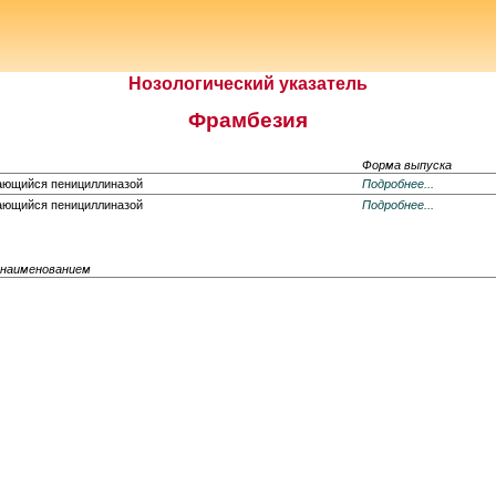
Нозологический указатель
Фрамбезия
Форма выпуска
шающийся пенициллиназой
Подробнее...
шающийся пенициллиназой
Подробнее...
 наименованием