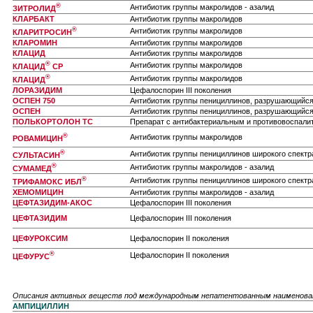
®
Антибиотик группы макролидов - азалид
ЗИТРОЛИД
КЛАРБАКТ
Антибиотик группы макролидов
®
Антибиотик группы макролидов
КЛАРИТРОСИН
КЛАРОМИН
Антибиотик группы макролидов
КЛАЦИД
Антибиотик группы макролидов
®
Антибиотик группы макролидов
КЛАЦИД
СР
®
Антибиотик группы макролидов
КЛАЦИД
ЛОРАЗИДИМ
Цефалоспорин III поколения
ОСПЕН 750
Антибиотик группы пенициллинов, разрушающийся
ОСПЕН
Антибиотик группы пенициллинов, разрушающийся
ПОЛЬКОРТОЛОН ТС
Препарат с антибактериальным и противовоспали
®
Антибиотик группы макролидов
РОВАМИЦИН
®
Антибиотик группы пенициллинов широкого спектр
СУЛЬТАСИН
®
Антибиотик группы макролидов - азалид
СУМАМЕД
®
Антибиотик группы пенициллинов широкого спектр
ТРИФАМОКС ИБЛ
ХЕМОМИЦИН
Антибиотик группы макролидов - азалид
ЦЕФТАЗИДИМ-АКОС
Цефалоспорин III поколения
ЦЕФТАЗИДИМ
Цефалоспорин III поколения
ЦЕФУРОКСИМ
Цефалоспорин II поколения
®
Цефалоспорин II поколения
ЦЕФУРУС
Описания активных веществ под международным непатентованным наименов
АМПИЦИЛЛИН