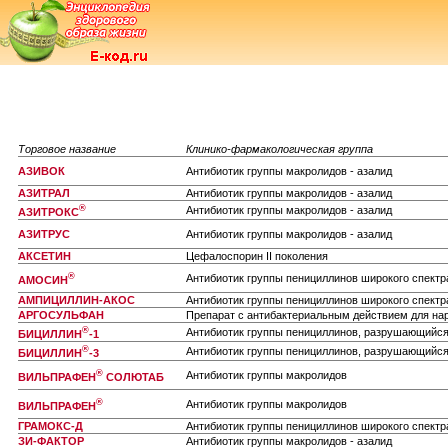
Торговое название
Клинико-фармакологическая группа
АЗИВОК
Антибиотик группы макролидов - азалид
АЗИТРАЛ
Антибиотик группы макролидов - азалид
®
Антибиотик группы макролидов - азалид
АЗИТРОКС
АЗИТРУС
Антибиотик группы макролидов - азалид
АКСЕТИН
Цефалоспорин II поколения
®
Антибиотик группы пенициллинов широкого спект
АМОСИН
АМПИЦИЛЛИН-АКОС
Антибиотик группы пенициллинов широкого спект
АРГОСУЛЬФАН
Препарат с антибактериальным действием для на
®
Антибиотик группы пенициллинов, разрушающийся
БИЦИЛЛИН
-1
®
Антибиотик группы пенициллинов, разрушающийся
БИЦИЛЛИН
-3
®
Антибиотик группы макролидов
ВИЛЬПРАФЕН
СОЛЮТАБ
®
Антибиотик группы макролидов
ВИЛЬПРАФЕН
ГРАМОКС-Д
Антибиотик группы пенициллинов широкого спект
ЗИ-ФАКТОР
Антибиотик группы макролидов - азалид