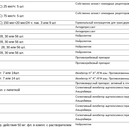
Собственно агонист опиоидных рецепторов
 25 мкг/ч: 5 шт.
Собственно агонист опиоидных рецепторов
 75 мкг/ч: 5 шт.
150 мкг+20 мкг/24 ч: пак. 3 или 9 шт.
Гормональный контрацептив для трансдер
Антидепрессант
Антидепрессант
Нейролептик
28, 30 или 56 шт.
Нейролептик
28, 30 или 56 шт.
Нейролептик
 28, 30 или 56 шт.
Нейролептик
28, 30 или 56 шт.
Противогрибковый препарат
Противогрибковый препарат
+
+
: 7 или 14шт.
Ингибитор Н
-К
-АТФ-азы. Противоязвенны
+
+
: 7 или 14 шт.
Ингибитор Н
-К
-АТФ-азы. Противоязвенны
Противовирусный препарат, активный в о
Селективный ингибитор ацетилхолинэстера
пл. с пипеткой
Альцгеймера
Селективный ингибитор ацетилхолинэстера
Альцгеймера
Селективный ингибитор ацетилхолинэстера
Альцгеймера
Селективный ингибитор ацетилхолинэстера
Альцгеймера
Нейролептик
р. действия 50 мг: фл. в компл. с растворителем