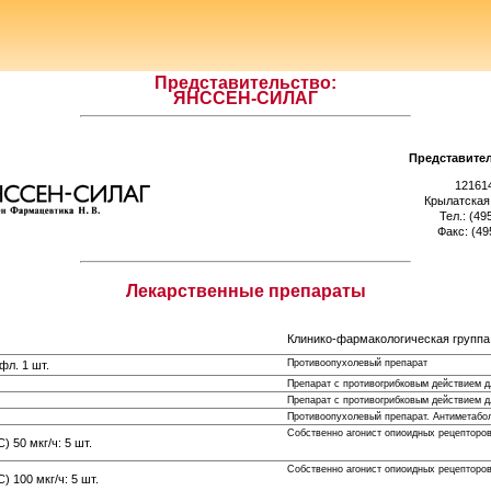
Представительство:
ЯНССЕН-СИЛАГ
Представител
12161
Крылатская 
Тел.: (49
Факс: (49
Лекарственные препараты
Клинико-фармакологическая группа
Противоопухолевый препарат
фл. 1 шт.
Препарат с противогрибковым действием д
Препарат с противогрибковым действием д
Противоопухолевый препарат. Антиметабо
Собственно агонист опиоидных рецепторов
 50 мкг/ч: 5 шт.
Собственно агонист опиоидных рецепторов
 100 мкг/ч: 5 шт.