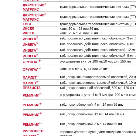
®
ДЮРОГЕЗИК
трансдермальная терапевтическая система (ТТС)
МАТРИКС
®
ДЮРОГЕЗИК
трансдермальная терапевтическая система (ТТС)
МАТРИКС
ЕВРА
трансдермальная терапевтическая система (ТТС) 
ИКСЕЛ
капс. 50 мг: 28 или 56 шт.
ИКСЕЛ
капс. 25 мг: 28 или 56 шт.
®
таб. пролонгир. действия, покр. оболочкой, 3 мг: 
ИНВЕГА
®
таб. пролонгир. действия, покр. оболочкой, 6 мг: 
ИНВЕГА
®
таб. пролонгир. действия, покр. оболочкой, 12 мг:
ИНВЕГА
®
таб. пролонгир. действия, покр. оболочкой, 9 мг: 
ИНВЕГА
®
р-р д/приема внутрь 100 мг/10 мл: фл. 150 мл
ОРУНГАЛ
®
капс. 100 мг: 4, 6, 14 или 28 шт.
ОРУНГАЛ
®
таб., покр. кишечнорастворимой оболочкой, 20 мг
ПАРИЕТ
®
таб., покр. кишечнорастворимой оболочкой, 10 мг
ПАРИЕТ
ПРЕЗИСТА
таб., покр. пленочной оболочкой, 300 мг: 120 шт.
®
р-р д/приема внутрь 4 мг/1 мл: фл. 100 мл в ком
РЕМИНИЛ
®
таб., покр. оболочкой, 4 мг: 14 или 56 шт.
РЕМИНИЛ
®
таб., покр. оболочкой, 12 мг: 14 или 56 шт.
РЕМИНИЛ
®
таб., покр. оболочкой, 8 мг: 14 или 56 шт.
РЕМИНИЛ
РИСПОЛЕПТ
порошок д/пригот. сусп. д/в/м введения пролонги
™