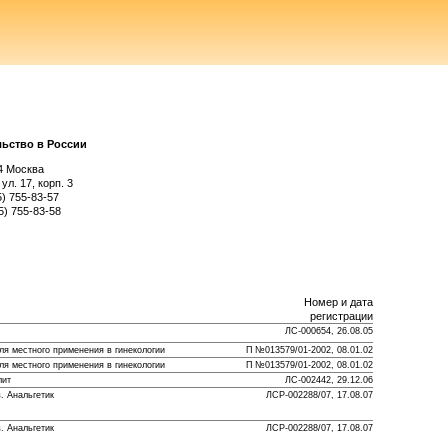
ьство в России
4 Москва
ул. 17, корп. 3
5) 755-83-57
5) 755-83-58
Номер и дата
регистрации
ЛС-000654, 26.08.05
ля местного применения в гинекологии
П №013579/01-2002, 08.01.02
ля местного применения в гинекологии
П №013579/01-2002, 08.01.02
лит
ЛС-002442, 29.12.06
. Анальгетик
ЛСР-002288/07, 17.08.07
. Анальгетик
ЛСР-002288/07, 17.08.07