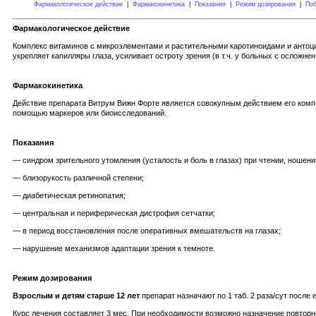
Фармакологическое действие
|
Фармакокинетика
|
Показания
|
Режим дозирования
|
Поб
Фармакологическое действие
Комплекс витаминов с микроэлементами и растительными каротиноидами и антоци
укрепляет капилляры глаза, усиливает остроту зрения (в т.ч. у больных с осложн
Фармакокинетика
Действие препарата Витрум Вижн Форте является совокупным действием его комп
помощью маркеров или биоисследований.
Показания
— синдром зрительного утомления (усталость и боль в глазах) при чтении, ношени
— близорукость различной степени;
— диабетическая ретинопатия;
— центральная и периферическая дистрофия сетчатки;
— в период восстановления после оперативных вмешательств на глазах;
— нарушение механизмов адаптации зрения к темноте.
Режим дозирования
Взрослым и детям старше 12 лет
препарат назначают по 1 таб. 2 раза/сут после 
Курс лечения составляет 3 мес. При необходимости возможно назначение повторн