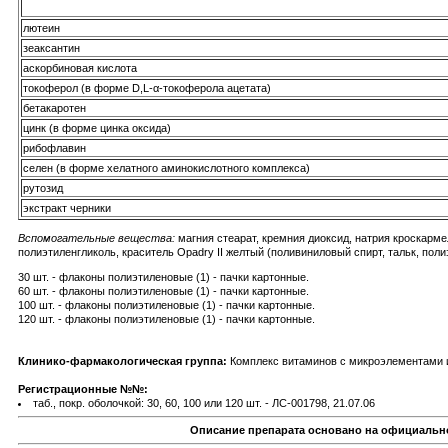
лютеин
зеаксантин
аскорбиновая кислота
токоферол (в форме D,L-α-токоферола ацетата)
бетакаротен
цинк (в форме цинка оксида)
рибофлавин
селен (в форме хелатного аминокислотного комплекса)
рутозид
экстракт черники
Вспомогательные вещества:
магния стеарат, кремния диоксид, натрия кроскарме
полиэтиленгликоль, краситель Opadry II желтый (поливиниловый спирт, тальк, полиэ
30 шт. - флаконы полиэтиленовые (1) - пачки картонные.
60 шт. - флаконы полиэтиленовые (1) - пачки картонные.
100 шт. - флаконы полиэтиленовые (1) - пачки картонные.
120 шт. - флаконы полиэтиленовые (1) - пачки картонные.
Клинико-фармакологическая группа:
Комплекс витаминов с микроэлементами 
Регистрационные №№:
таб., покр. оболочкой: 30, 60, 100 или 120 шт. - ЛС-001798, 21.07.06
Описание препарата основано на официально