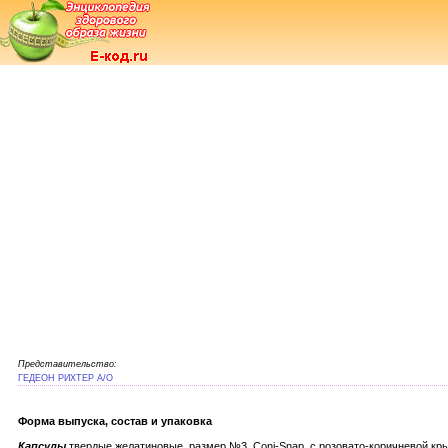
Представительство:
ГЕДЕОН РИХТЕР А/О
Форма выпуска, состав и упаковка
Капсулы
твердые желатиновые, размер №3, Coni-Snap, с розовато-коричневой кр