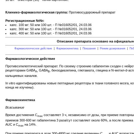
Клинико-фармакологическая группа:
Противосудорожный препарат
Регистрационные №№:
капс. 100 мг: 50 или 100 шт. - П №016052/01, 24.03.06
капс. 300 мг: 50 или 100 шт. - П №016052/01, 24.03.06
капс. 400 мг: 50 или 100 шт. - П №016052/01, 24.03.06
Описание препарата основано на официально
Фармакологическое действие
|
Фармакокинетика
|
Показания
|
Режим дозирования
|
Поб
Фармакологическое действие
Противоэпилептический препарат. По своему строению габапентин сходен с нейр
рецепторами GABA
, GABA
, бензодиазепина, глютамата, глицина и N-метил-d-ас
A
В
кальциевых каналов.
In vitro идентифицированы новые пептидные рецепторы в ткани головного мозга, 
конца не изучены).
Фармакокинетика
Всасывание
Время достижения С
составляет 3 ч, независимо от дозы, при приеме повторн
max
приемов 300-600 мг габапентина 3 раза/сут составляет около 60%, а после приема
AUC и С
на 14%.
max
При приеме препарата в дозе 300-4800 мг средние величины С
и AUC возрастаю