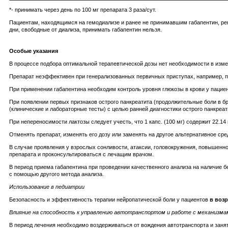
*- принимать через день по 100 мг препарата 3 раза/сут.
Пациентам, находящимся на гемодиализе и ранее не принимавшим габапентин, рек
дни, свободные от диализа, принимать габапентин нельзя.
Особые указания
В процессе подбора оптимальной терапевтической дозы нет необходимости в изме
Препарат неэффективен при генерализованных первичных приступах, например, п
При применении габапентина необходим контроль уровня глюкозы в крови у пацие
При появлении первых признаков острого панкреатита (продолжительные боли в б
(клинические и лабораторные тесты) с целью ранней диагностики острого панкреат
При непереносимости лактозы следует учесть, что 1 капс. (100 мг) содержит 22.14 мг 
Отменять препарат, изменять его дозу или заменять на другое альтернативное ср
В случае проявления у взрослых сонливости, атаксии, головокружения, повышенно
препарата и проконсультироваться с лечащим врачом.
В период приема габапентина при проведении качественного анализа на наличие 
с помощью другого метода анализа.
Использование в педиатрии
Безопасность и эффективность терапии нейропатической боли у пациентов
в возр
Влияние на способность к управлению автотранспортом и работе с механизма
В период лечения необходимо воздерживаться от вождения автотранспорта и зан