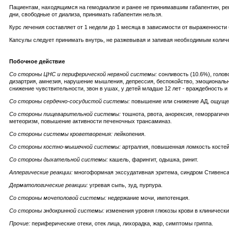
Пациентам, находящимся на гемодиализе и ранее не принимавшим габапентин, рек
дни, свободные от диализа, принимать габапентин нельзя.
Курс лечения составляет от 1 недели до 1 месяца в зависимости от выраженности
Капсулы следует принимать внутрь, не разжевывая и запивая необходимым колич
Побочное действие
Со стороны ЦНС и периферической нервной системы:
сонливость (10.6%), голов
дизартрия, амнезия, нарушение мышления, депрессия, беспокойство, эмоциональн
снижение чувствительности, звон в ушах, у детей младше 12 лет - враждебность и
Со стороны сердечно-сосудистой системы:
повышение или снижение АД, ощущени
Со стороны пищеварительной системы:
тошнота, рвота, анорексия, геморрагичес
метеоризм, повышение активности печеночных трансаминаз.
Со стороны системы кроветворения:
лейкопения.
Со стороны костно-мышечной системы:
артралгия, повышенная ломкость костей,
Со стороны дыхательной системы:
кашель, фарингит, одышка, ринит.
Аллергические реакции:
многоформная экссудативная эритема, синдром Стивенса
Дерматологические реакции:
угревая сыпь, зуд, пурпура.
Со стороны мочеполовой системы:
недержание мочи, импотенция.
Со стороны эндокринной системы:
изменения уровня глюкозы крови в клинически 
Прочие:
периферические отеки, отек лица, лихорадка, жар, симптомы гриппа.