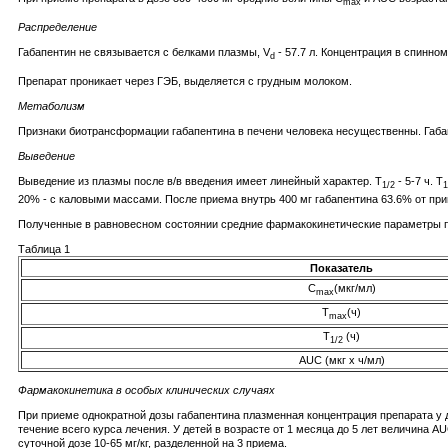
max
Распределение
Габапентин не связывается с белками плазмы, V
- 57.7 л. Концентрация в спинно
d
Препарат проникает через ГЭБ, выделяется с грудным молоком.
Метаболизм
Признаки биотрансформации габапентина в печени человека несущественны. Габа
Выведение
Выведение из плазмы после в/в введения имеет линейный характер. T
- 5-7 ч. T
1/2
1
20% - с каловыми массами. После приема внутрь 400 мг габапентина 63.6% от при
Полученные в равновесном состоянии средние фармакокинетические параметры при
Таблица 1
Показатель
С
(мкг/мл)
max
Т
(ч)
max
T
(ч)
1/2
AUC (мкг х ч/мл)
Фармакокинетика в особых клинических случаях
При приеме однократной дозы габапентина плазменная концентрация препарата у д
течение всего курса лечения. У детей в возрасте от 1 месяца до 5 лет величина 
суточной дозе 10-65 мг/кг, разделенной на 3 приема.