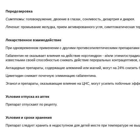
Передозировка
Симптомы:
головокружение, двоение в глазах, сонливость, дизартрия и диарея.
Лечение:
промывание желудка, прием активированного угля, симптоматическая те
Лекарственное взаимодействие
При одновременном применении с другими противоэпилептическими препаратами (
Габапентин не оказывает влияния на действие норэтиндрон - и/или этинилэстрад
известными своей способностью снижать действие пероральных контрацептивов, 
Антацидные препараты, содержащие алюминий или магний, могут на 24% снизить б
Циметидин снижает почечную элиминацию габапентина.
Этанол и препараты, оказывающие влияние на ЦНС, могут усилить побочные эфф
Условия отпуска из аптек
Препарат отпускают по рецепту.
Условия и сроки хранения
Препарат следует хранить в недоступном для детей месте при температуре не выше