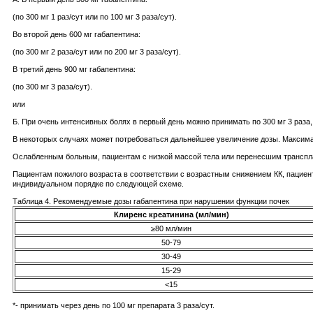
(по 300 мг 1 раз/сут или по 100 мг 3 раза/сут).
Во второй день 600 мг габапентина:
(по 300 мг 2 раза/сут или по 200 мг 3 раза/сут).
В третий день 900 мг габапентина:
(по 300 мг 3 раза/сут).
или
Б. При очень интенсивных болях в первый день можно принимать по 300 мг 3 раза, 
В некоторых случаях может потребоваться дальнейшее увеличение дозы. Максимал
Ослабленным больным, пациентам с низкой массой тела или перенесшим трансплан
Пациентам пожилого возраста в соответствии с возрастным снижением КК, пациент
индивидуальном порядке по следующей схеме.
Таблица 4. Рекомендуемые дозы габапентина при нарушении функции почек
Клиренс креатинина (мл/мин)
≥80 мл/мин
50-79
30-49
15-29
<15
*- принимать через день по 100 мг препарата 3 раза/сут.