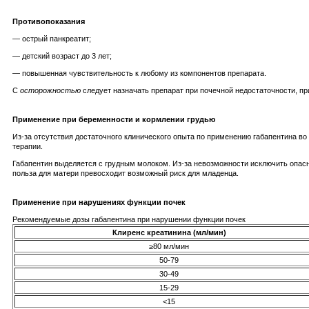
Противопоказания
— острый панкреатит;
— детский возраст до 3 лет;
— повышенная чувствительность к любому из компонентов препарата.
С
осторожностью
следует назначать препарат при почечной недостаточности, пр
Применение при беременности и кормлении грудью
Из-за отсутствия достаточного клинического опыта по применению габапентина в
терапии.
Габапентин выделяется с грудным молоком. Из-за невозможности исключить опасн
польза для матери превосходит возможный риск для младенца.
Применение при нарушениях функции почек
Рекомендуемые дозы габапентина при нарушении функции почек
Клиренс креатинина (мл/мин)
≥80 мл/мин
50-79
30-49
15-29
<15