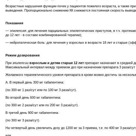
Возрастные нарушения функции почек у пациентов пожилого возраста, а также при
выведения. Пропорционально снижению КК снижается постоянная скорость выведе
Показания
— эпилепсия: для лечения парциальных эпилептических приступов, в т.ч. протекаю
до 12 лет - в составе комбинированной терапии);
— нейропатическая боль: для лечения у взрослых в возрасте 18 лет и старше (эфф
Режим дозирования
При
эпилепсии
взрослым и детям старше 12 лет
препарат назначают в средней до
Максимальный интервал между приемом доз при назначении препарата 3 раза/сут 
Желаемого терапевтического уровня препарата в крови можно достичь за несколь
А. В первый день 300 мг габапентина:
(по 300 мг 1 раз/сут или по 100 мг 3 раза/сут).
Во второй день 600 мг габапентина:
(по 300 мг 2 раза/сут или по 200 мг 3 раза/сут).
В третий день 900 мг габапентина:
(по 300 мг 3 раза/сут).
На четвертый день увеличить дозу до 1200 мг за 3 приема, т.е. по 400 мг 3 раза/сут
или