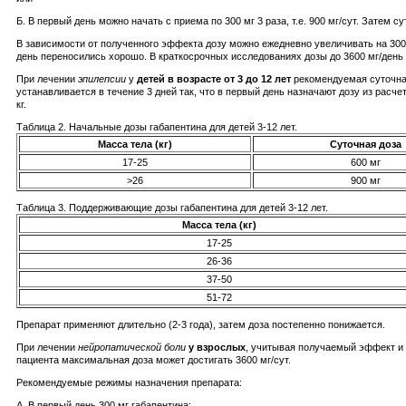
Б. В первый день можно начать с приема по 300 мг 3 раза, т.е. 900 мг/сут. Затем с
В зависимости от полученного эффекта дозу можно ежедневно увеличивать на 300
день переносились хорошо. В краткосрочных исследованиях дозы до 3600 мг/ден
При лечении
эпилепсии
у
детей в возрасте от 3 до 12 лет
рекомендуемая суточна
устанавливается в течение 3 дней так, что в первый день назначают дозу из расчета
кг.
Таблица 2. Начальные дозы габапентина для детей 3-12 лет.
Масса тела (кг)
Суточная доза
17-25
600 мг
>26
900 мг
Таблица 3. Поддерживающие дозы габапентина для детей 3-12 лет.
Масса тела (кг)
17-25
26-36
37-50
51-72
Препарат применяют длительно (2-3 года), затем доза постепенно понижается.
При лечении
нейропатической боли
у взрослых
, учитывая получаемый эффект и 
пациента максимальная доза может достигать 3600 мг/сут.
Рекомендуемые режимы назначения препарата:
А. В первый день 300 мг габапентина: