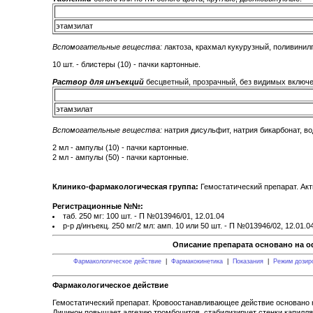
этамзилат
Вспомогательные вещества:
лактоза, крахмал кукурузный, поливинилп
10 шт. - блистеры (10) - пачки картонные.
Раствор для инъекций
бесцветный, прозрачный, без видимых включе
этамзилат
Вспомогательные вещества:
натрия дисульфит, натрия бикарбонат, вод
2 мл - ампулы (10) - пачки картонные.
2 мл - ампулы (50) - пачки картонные.
Клинико-фармакологическая группа:
Гемостатический препарат. Ак
Регистрационные №№:
таб. 250 мг: 100 шт. - П №013946/01, 12.01.04
р-р д/инъекц. 250 мг/2 мл: амп. 10 или 50 шт. - П №013946/02, 12.01.0
Описание препарата основано на о
Фармакологическое действие
|
Фармакокинетика
|
Показания
|
Режим дозир
Фармакологическое действие
Гемостатический препарат. Кровоостанавливающее действие основано 
Дицинон повышает адгезию тромбоцитов, стабилизирует стенки капилля