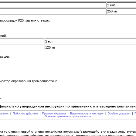
1 таб.
250 мг
ирролидон К25, магния стеарат.
ний.
1 мл
125 мг
а д/и.
тиватор образования тромбопластина
4
фициально утвержденной инструкции по применению и утверждено компанией-
ования
|
Побочное действие
|
Противопоказания
|
Беременность и лактация
|
Особые указания
|
П
Условия хранения и сроки годности
на усилении первой ступени механизма гемостаза (взаимодействия между эндотелием 
ров, снижая, таким образом, их проницаемость, тормозит синтез тех простагландинов