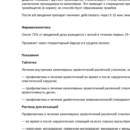
увеличение проницаемости капилляров. Это приводит к сокращению вр
тромбоцитов (в норме); не способствует образованию тромбов.
После в/в введения препарат начинает действовать через 5-15 мин; ма
Фармакокинетика
Около 72% от введенной дозы выводится с мочой в течение первых 24 
Проникает через плацентарный барьер и в грудное молоко.
Показания
Таблетки
Лечение внутренних капиллярных кровотечений различной этиологии, о
— профилактика и лечение кровотечений во время и после хирургически
пластической хирургии;
— профилактика и лечение капиллярных кровотечений различной этиоло
кровоточивость десен;
— профилактика и лечение диабетических микроангиопатий (геморрагич
Раствор для инъекций
Профилактика и лечение капиллярных кровотечений различной этиологи
— во время и после хирургических операций на всех хорошо васкуляриз
— гематурия, метроррагия, первичная метроррагия, меноррагия у женщ