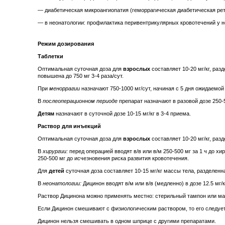
— диабетическая микроангиопатия (геморрагическая диабетическая ре
— в неонатологии: профилактика перивентрикулярных кровотечений у 
Режим дозирования
Таблетки
Оптимальная суточная доза для
взрослых
составляет 10-20 мг/кг, раз
повышена до 750 мг 3-4 раза/сут.
При
меноррагии
назначают 750-1000 мг/сут, начиная с 5 дня ожидаемой
В
послеоперационном периоде
препарат назначают в разовой дозе 250-
Детям
назначают в суточной дозе 10-15 мг/кг в 3-4 приема.
Раствор для инъекций
Оптимальная суточная доза для
взрослых
составляет 10-20 мг/кг, раз
В
хирургии:
перед операцией вводят в/в или в/м 250-500 мг за 1 ч до х
250-500 мг до исчезновения риска развития кровотечения.
Для
детей
суточная доза составляет 10-15 мг/кг массы тела, разделенна
В
неонатологии:
Дицинон вводят в/м или в/в (медленно) в дозе 12.5 мг/
Раствор Дицинона можно применять местно: стерильный тампон или ма
Если Дицинон смешивают с физиологическим раствором, то его следуе
Дицинон нельзя смешивать в одном шприце с другими препаратами.