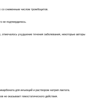
х со сниженным числом тромбоцитов.
о не подтвердилось.
е, отмечалось ухудшение течения заболевания, некоторые авторы
карбоната для инъекций и раствором натрия лактата.
нов не оказывает гемостатического действия.