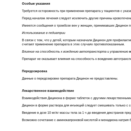
Особые указания
Требуется осторожность при применении препарата у пациентов с ука
Перед началом лечения следует исключить другие причины кровотечен
Имеются сообщения о тромбозе вен у женщин, принимавших Дицинон п
Использование в педиатрии
В связи с тем, что у детей, которым назначали Дицинон для профилак
считают применение препарата в этих случаях противопоказанным.
Влияние на способность к вождению автотранспорта и управлению 
Препарат не оказывает влияния на способность к вождению автотрансп
Передозировка
Данные о передозировке препарата Дицинон не предоставлены.
Лекарственное взаимодействие
Взаимодействия Дицинона в форме таблеток с другими лекарственными
Дицинон в форме раствора для инъекций следует смешивать только с с
Введение в дозе 10 мг/кг массы тела за 1 ч до введения декстранов пр
Возможно сочетание с аминокапроновой кислотой и менадиона натрия 