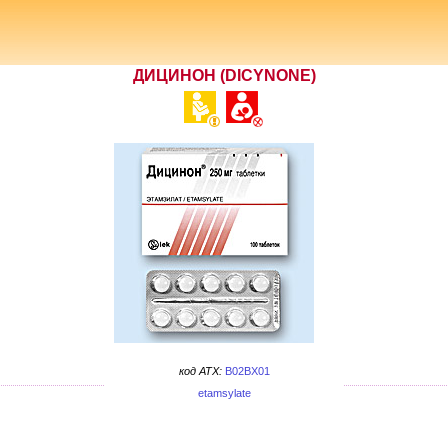
ДИЦИНОН (DICYNONE)
код ATX:
B02BX01
etamsylate