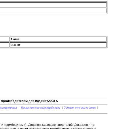
1 амп.
250 мг
производителем для издания2008 г.
ередозировка
|
Лекарственное взаимодействие
|
Условия отпуска из аптек
|
и тромбоцитами). Дицинон защищает эндотелий. Доказано, что
, которые вызывают дезагрегацию тромбоцитов, вазодилатацию и