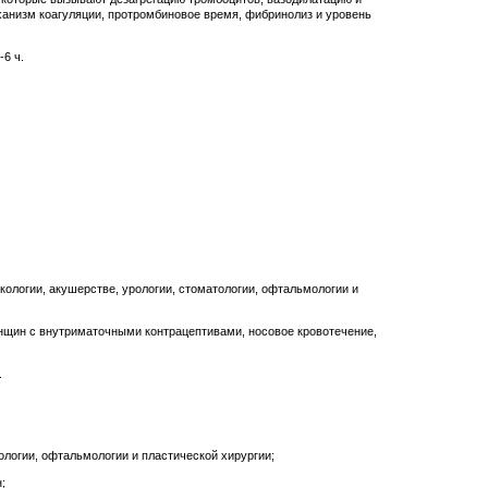
ханизм коагуляции, протромбиновое время, фибринолиз и уровень
6 ч.
кологии, акушерстве, урологии, стоматологии, офтальмологии и
енщин с внутриматочными контрацептивами, носовое кровотечение,
.
ологии, офтальмологии и пластической хирургии;
;