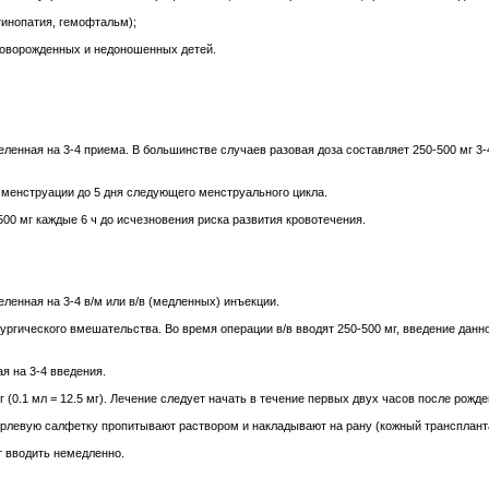
тинопатия, гемофтальм);
новорожденных и недоношенных детей.
деленная на 3-4 приема. В большинстве случаев разовая доза составляет 250-500 мг 3
 менструации до 5 дня следующего менструального цикла.
500 мг каждые 6 ч до исчезновения риска развития кровотечения.
деленная на 3-4 в/м или в/в (медленных) инъекции.
ирургического вмешательства. Во время операции в/в вводят 250-500 мг, введение дан
я на 3-4 введения.
кг (0.1 мл = 12.5 мг). Лечение следует начать в течение первых двух часов после рожде
рлевую салфетку пропитывают раствором и накладывают на рану (кожный трансплантат
т вводить немедленно.