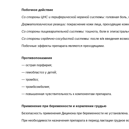
Побочное действие
Со стороны ЦНС и периферической нервной системы:
головная боль, 
Дерматологические реакции:
покраснение кожи лица, преходящие кожн
Со стороны пищеварительной системы:
тошнота, боли в эпигастраль
Со стороны сердечно-сосудистой системы:
после в/в введения возмо
Побочные эффекты препарата являются преходящими.
Противопоказания
— острая порфирия;
— гемобластоз у детей;
— тромбоз;
— тромбоэмболия;
— повышенная чувствительность к компонентам препарата.
Применение при беременности и кормлении грудью
Безопасность применения Дицинона при беременности не установлена. 
При необходимости назначения препарата в период лактации грудное в