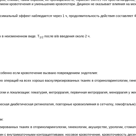
емени кровотечения и уменьшению кровопотери. Дицинон не оказывает влияния на ме
ксимальный эффект наблюдается через 1 ч, продолжительность действия составляет 4-
ч в неизмененном виде. T
после в/в введения около 2 ч.
1/2
собенно если кровотечение вызвано повреждением эндотелия:
х операций на всех хорошо васкуляризированных тканях в оториноларингологии, гине
гии и локализации: гематурия, метроррагия, первичная метроррагия, меноррагия у ж
еская диабетическая ретинопатия, повторные кровоизлияния в сетчатку, гемофтальм)
и:
ированных тканях в оториноларингологии, гинекологии, акушерстве, урологии, стомат
ин с внутриматочными контрацептивами, носовое кровотечение, кровоточивость десен