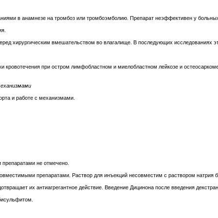
заниями в анамнезе на тромбоз или тромбоэмболию. Препарат неэффективен у больны
ия.
еред хирургическим вмешательством во влагалище. В последующих исследованиях эт
тики кровотечения при остром лимфобластном и миелобластном лейкозе и остеосарком
механизмами
орта и работе с механизмами.
 препаратами не отмечено.
овместимыми препаратами. Раствор для инъекций несовместим с раствором натрия би
едотвращает их антиагрегантное действие. Введение Дицинона после введения декстра
бисульфитом.