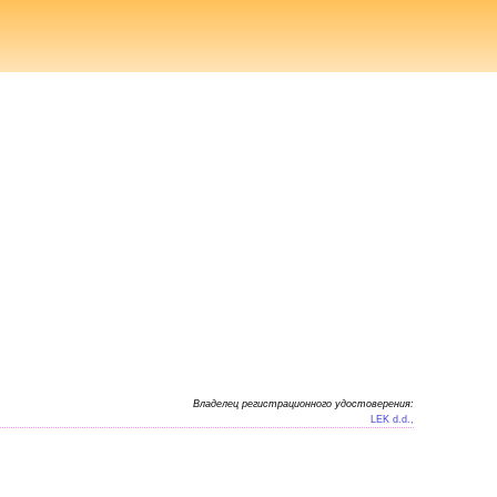
Владелец регистрационного удостоверения:
LEK d.d.,