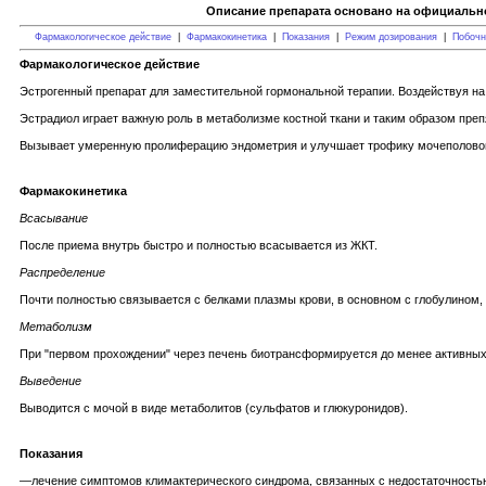
Описание препарата основано на официально
Фармакологическое действие
|
Фармакокинетика
|
Показания
|
Режим дозирования
|
Побочн
Фармакологическое действие
Эстрогенный препарат для заместительной гормональной терапии. Воздействуя н
Эстрадиол играет важную роль в метаболизме костной ткани и таким образом преп
Вызывает умеренную пролиферацию эндометрия и улучшает трофику мочеполово
Фармакокинетика
Всасывание
После приема внутрь быстро и полностью всасывается из ЖКТ.
Распределение
Почти полностью связывается с белками плазмы крови, в основном с глобулином
Метаболизм
При "первом прохождении" через печень биотрансформируется до менее активных 
Выведение
Выводится с мочой в виде метаболитов (сульфатов и глюкуронидов).
Показания
—лечение симптомов климактерического синдрома, связанных с недостаточностью