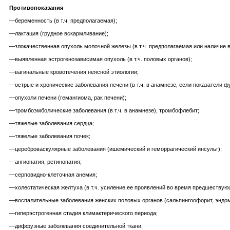
Противопоказания
—беременность (в т.ч. предполагаемая);
—лактация (грудное вскармливание);
—злокачественная опухоль молочной железы (в т.ч. предполагаемая или наличие в
—выявленная эстрогенозависимая опухоль (в т.ч. половых органов);
—вагинальные кровотечения неясной этиологии;
—острые и хронические заболевания печени (в т.ч. в анамнезе, если показатели ф
—опухоли печени (гемангиома, рак печени);
—тромбоэмболические заболевания (в т.ч. в анамнезе), тромбофлебит;
—тяжелые заболевания сердца;
—тяжелые заболевания почек;
—цереброваскулярные заболевания (ишемический и геморрагический инсульт);
—ангиопатия, ретинопатия;
—серповидно-клеточная анемия;
—холестатическая желтуха (в т.ч. усиление ее проявлений во время предшествую
—воспалительные заболевания женских половых органов (сальпингоофорит, эндом
—гиперэстрогенная стадия климактерического периода;
—диффузные заболевания соединительной ткани;