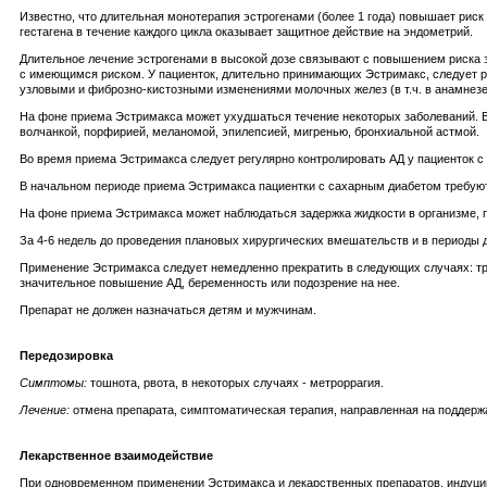
Известно, что длительная монотерапия эстрогенами (более 1 года) повышает риск
гестагена в течение каждого цикла оказывает защитное действие на эндометрий.
Длительное лечение эстрогенами в высокой дозе связывают с повышением риска 
с имеющимся риском. У пациенток, длительно принимающих Эстримакс, следует р
узловыми и фиброзно-кистозными изменениями молочных желез (в т.ч. в анамнезе
На фоне приема Эстримакса может ухудшаться течение некоторых заболеваний. В 
волчанкой, порфирией, меланомой, эпилепсией, мигренью, бронхиальной астмой.
Во время приема Эстримакса следует регулярно контролировать АД у пациенток с 
В начальном периоде приема Эстримакса пациентки с сахарным диабетом требуют 
На фоне приема Эстримакса может наблюдаться задержка жидкости в организме, 
За 4-6 недель до проведения плановых хирургических вмешательств и в периоды
Применение Эстримакса следует немедленно прекратить в следующих случаях: тро
значительное повышение АД, беременность или подозрение на нее.
Препарат не должен назначаться детям и мужчинам.
Передозировка
Симптомы:
тошнота, рвота, в некоторых случаях - метроррагия.
Лечение:
отмена препарата, симптоматическая терапия, направленная на поддерж
Лекарственное взаимодействие
При одновременном применении Эстримакса и лекарственных препаратов, индуцир