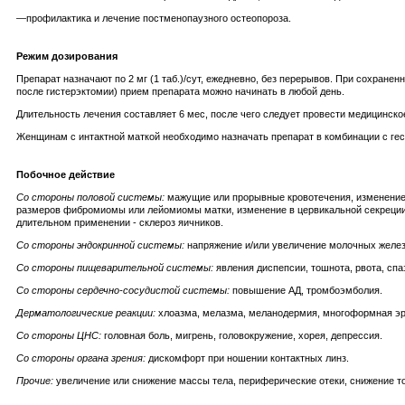
—профилактика и лечение постменопаузного остеопороза.
Режим дозирования
Препарат назначают по 2 мг (1 таб.)/сут, ежедневно, без перерывов. При сохране
после гистерэктомии) прием препарата можно начинать в любой день.
Длительность лечения составляет 6 мес, после чего следует провести медицинск
Женщинам с интактной маткой необходимо назначать препарат в комбинации с ге
Побочное действие
Со стороны половой системы:
мажущие или прорывные кровотечения, изменение 
размеров фибромиомы или лейомиомы матки, изменение в цервикальной секреции, г
длительном применении - склероз яичников.
Со стороны эндокринной системы:
напряжение и/или увеличение молочных желез
Со стороны пищеварительной системы:
явления диспепсии, тошнота, рвота, спа
Со стороны сердечно-сосудистой системы:
повышение АД, тромбоэмболия.
Дерматологические реакции:
хлоазма, мелазма, меланодермия, многоформная эри
Со стороны ЦНС:
головная боль, мигрень, головокружение, хорея, депрессия.
Со стороны органа зрения:
дискомфорт при ношении контактных линз.
Прочие:
увеличение или снижение массы тела, периферические отеки, снижение т