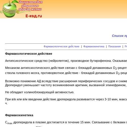
Список п
Фармакологическое действие
|
Фармакокинетика
|
Показания
|
Р
Фармакологическое действие
Антипсихотическое средство (нейролептик), производное бутирофенона. Оказывает
Механизм антипсихотического действия связан с блокадой допаминовых D
-рецеп
2
ствола головного мозга, противорвотное действие - блокадой допаминовых D
-рец
2
Возможно понижение АД вследствие расширения периферических сосудов и сниже
Дроперидол уменьшает частоту возникновения аритмии, вызванной эпинефрином, 
Не обладает холиноблокирующей активностью.
При в/в или в/м введении действие дроперидола развивается через 3-10 мин, ма
ч.
Фармакокинетика
C
дроперидола в плазме достигается в течение 15 мин. Связывание с белками 
max