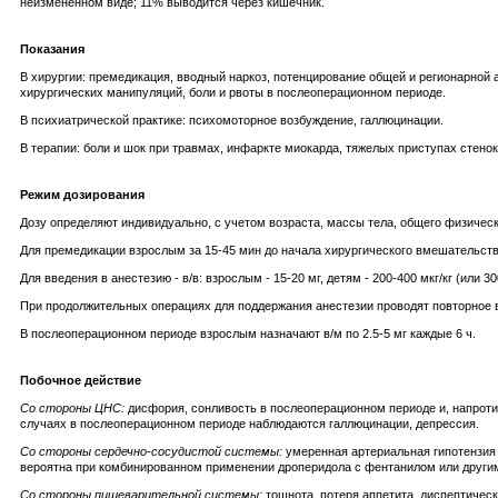
неизмененном виде; 11% выводится через кишечник.
Показания
В хирургии: премедикация, вводный наркоз, потенцирование общей и регионарной
хирургических манипуляций, боли и рвоты в послеоперационном периоде.
В психиатрической практике: психомоторное возбуждение, галлюцинации.
В терапии: боли и шок при травмах, инфаркте миокарда, тяжелых приступах стенока
Режим дозирования
Дозу определяют индивидуально, с учетом возраста, массы тела, общего физичес
Для премедикации взрослым за 15-45 мин до начала хирургического вмешательства в
Для введения в анестезию - в/в: взрослым - 15-20 мг, детям - 200-400 мкг/кг (или 300
При продолжительных операциях для поддержания анестезии проводят повторное в/в
В послеоперационном периоде взрослым назначают в/м по 2.5-5 мг каждые 6 ч.
Побочное действие
Со стороны ЦНС:
дисфория, сонливость в послеоперационном периоде и, напроти
случаях в послеоперационном периоде наблюдаются галлюцинации, депрессия.
Со стороны сердечно-сосудистой системы:
умеренная артериальная гипотензия и
вероятна при комбинированном применении дроперидола с фентанилом или други
Со стороны пищеварительной системы:
тошнота, потеря аппетита, диспептическ