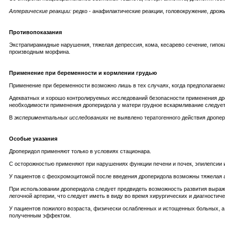
Аллергические реакции:
редко - анафилактические реакции, головокружение, дрожь
Противопоказания
Экстрапирамидные нарушения, тяжелая депрессия, кома, кесарево сечение, гипока
производным морфина.
Применение при беременности и кормлении грудью
Применение при беременности возможно лишь в тех случаях, когда предполагаема
Адекватных и хорошо контролируемых исследований безопасности применения дро
необходимости применения дроперидола у матери грудное вскармливание следует
В
экспериментальных исследованиях
не выявлено тератогенного действия дропер
Особые указания
Дроперидол применяют только в условиях стационара.
С осторожностью применяют при нарушениях функции печени и почек, эпилепсии 
У пациентов с феохромоцитомой после введения дроперидола возможны тяжелая а
При использовании дроперидола следует предвидеть возможность развития выраж
легочной артерии, что следует иметь в виду во время хирургических и диагности
У пациентов пожилого возраста, физически ослабленных и истощенных больных, а
полученным эффектом.