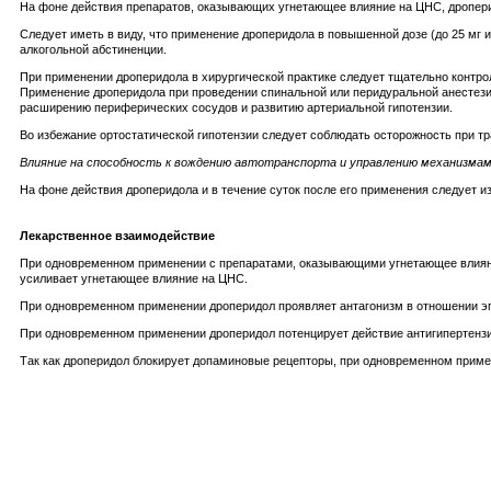
На фоне действия препаратов, оказывающих угнетающее влияние на ЦНС, дроперид
Следует иметь в виду, что применение дроперидола в повышенной дозе (до 25 мг
алкогольной абстиненции.
При применении дроперидола в хирургической практике следует тщательно контр
Применение дроперидола при проведении спинальной или перидуральной анестези
расширению периферических сосудов и развитию артериальной гипотензии.
Во избежание ортостатической гипотензии следует соблюдать осторожность при тр
Влияние на способность к вождению автотранспорта и управлению механизма
На фоне действия дроперидола и в течение суток после его применения следует 
Лекарственное взаимодействие
При одновременном применении с препаратами, оказывающими угнетающее влияни
усиливает угнетающее влияние на ЦНС.
При одновременном применении дроперидол проявляет антагонизм в отношении эп
При одновременном применении дроперидол потенцирует действие антигипертенз
Так как дроперидол блокирует допаминовые рецепторы, при одновременном примене