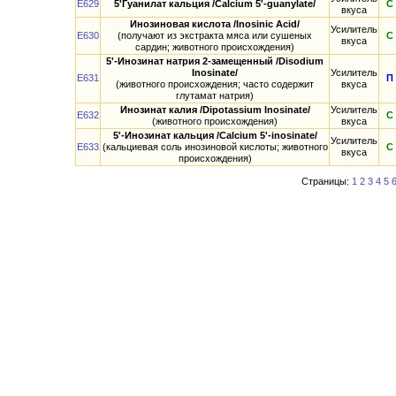
E629
5'Гуанилат кальция /Calcium 5'-guanylate/
С
вкуса
Инозиновая кислота /Inosinic Acid/
Усилитель
E630
(получают из экстракта мяса или сушеных
С
вкуса
сардин; животного происхождения)
5'-Инозинат натрия 2-замещенный /Disodium
Inosinate/
Усилитель
E631
П
(животного происхождения; часто содержит
вкуса
глутамат натрия)
Инозинат калия /Dipotassium Inosinate/
Усилитель
E632
С
(животного происхождения)
вкуса
5'-Инозинат кальция /Calcium 5'-inosinate/
Усилитель
E633
(кальциевая соль инозиновой кислоты; животного
С
вкуса
происхождения)
Страницы:
1
2
3
4
5