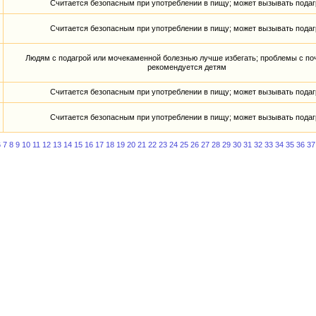
Считается безопасным при употреблении в пищу; может вызывать подаг
Считается безопасным при употреблении в пищу; может вызывать подаг
Людям с подагрой или мочекаменной болезнью лучше избегать; проблемы с по
рекомендуется детям
Считается безопасным при употреблении в пищу; может вызывать подаг
Считается безопасным при употреблении в пищу; может вызывать подаг
6
7
8
9
10
11
12
13
14
15
16
17
18
19
20
21
22
23
24
25
26
27
28
29
30
31
32
33
34
35
36
37