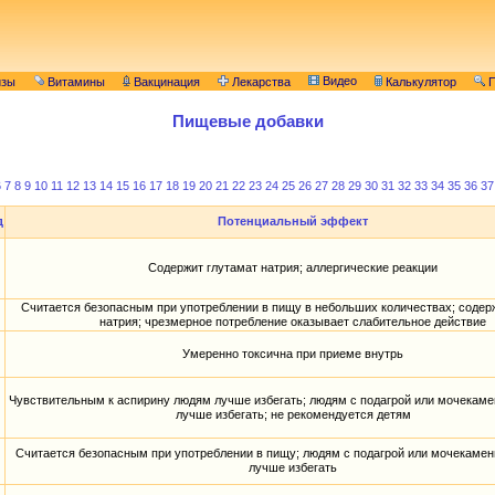
Видео
изы
Витамины
Вакцинация
Лекарства
Калькулятор
П
Пищевые добавки
6
7
8
9
10
11
12
13
14
15
16
17
18
19
20
21
22
23
24
25
26
27
28
29
30
31
32
33
34
35
36
37
д
Потенциальный эффект
Содержит глутамат натрия; аллергические реакции
Считается безопасным при употреблении в пищу в небольших количествах; содер
натрия; чрезмерное потребление оказывает слабительное действие
Умеренно токсична при приеме внутрь
Чувствительным к аспирину людям лучше избегать; людям с подагрой или мочекам
лучше избегать; не рекомендуется детям
Считается безопасным при употреблении в пищу; людям с подагрой или мочекамен
лучше избегать