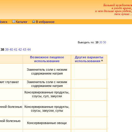
Больной нуждается
в уходе врача,
и чем дальше врач уйдет,
тем лучше...
оиск
Каталог
В избранное
Выводить по:
10
20
50
38
39
40
41
42
43
44
Возможное пищевое
Другие варианты
использование
использования
^
Заменитель соли с низким
содержанием натрия
жит глутамат
Заменитель соли с низким
содержанием натрия
Консервированные продукты,
соусы, суп, закуски
енной болезнью
Консервированные продукты,
соусы, закуски, супы
ной болезнью
Консервированные овощи