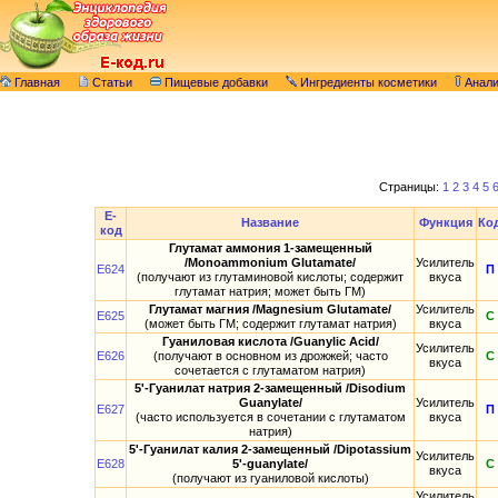
Главная
Статьи
Пищевые добавки
Ингредиенты косметики
Анал
Страницы:
1
2
3
4
5
E-
Название
Функция
Ко
код
Глутамат аммония 1-замещенный
/Monoammonium Glutamate/
Усилитель
E624
П
(получают из глутаминовой кислоты; содержит
вкуса
глутамат натрия; может быть ГМ)
Глутамат магния /Magnesium Glutamate/
Усилитель
E625
С
(может быть ГМ; содержит глутамат натрия)
вкуса
Гуаниловая кислота /Guanylic Acid/
Усилитель
E626
(получают в основном из дрожжей; часто
С
вкуса
сочетается с глутаматом натрия)
5'-Гуанилат натрия 2-замещенный /Disodium
Guanylate/
Усилитель
E627
П
(часто используется в сочетании с глутаматом
вкуса
натрия)
5'-Гуанилат калия 2-замещенный /Dipotassium
Усилитель
E628
5'-guanylate/
С
вкуса
(получают из гуаниловой кислоты)
Усилитель