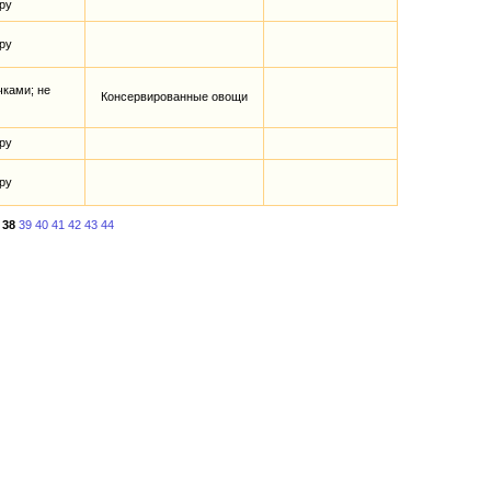
ру
ру
чками; не
Консервированные овощи
ру
ру
38
39
40
41
42
43
44