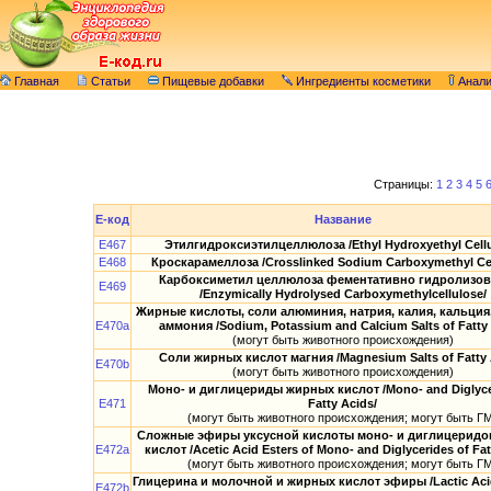
Главная
Статьи
Пищевые добавки
Ингредиенты косметики
Анал
Страницы:
1
2
3
4
5
E-код
Название
E467
Этилгидроксиэтилцеллюлоза /Ethyl Hydroxyethyl Cellu
E468
Кроскарамеллоза /Crosslinked Sodium Carboxymethyl Cel
Карбоксиметил целлюлоза фементативно гидролизов
E469
/Enzymically Hydrolysed Carboxymethylcellulose/
Жирные кислоты, соли алюминия, натрия, калия, кальция,
E470a
аммония /Sodium, Potassium and Calcium Salts of Fatty 
(могут быть животного происхождения)
Соли жирных кислот магния /Magnesium Salts of Fatty 
E470b
(могут быть животного происхождения)
Моно- и диглицериды жирных кислот /Mono- and Diglyce
E471
Fatty Acids/
(могут быть животного происхождения; могут быть Г
Сложные эфиры уксусной кислоты моно- и диглицерид
E472a
кислот /Acetic Acid Esters of Mono- and Diglycerides of Fat
(могут быть животного происхождения; могут быть Г
Глицерина и молочной и жирных кислот эфиры /Lactic Acid
E472b