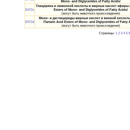
Mono- and Diglycerides of Fatty Acids/
Глицерина и лимонной кислоты и жирных кислот эфиры /Ci
E472c
Esters of Mono- and Diglycerides of Fatty Acids/
(могут быть животного происхождения)
Моно- и диглицериды жирных кислот и винной кислот
E472d
/Tartaric Acid Esters of Mono- and Diglycerides of Fatty 
(могут быть животного происхождения)
Страницы:
1
2
3
4
5