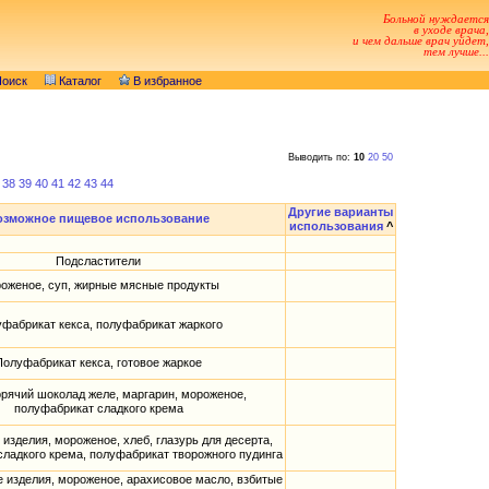
Больной нуждается
в уходе врача,
и чем дальше врач уйдет,
тем лучше...
оиск
Каталог
В избранное
Выводить по:
10
20
50
38
39
40
41
42
43
44
Другие варианты
озможное пищевое использование
использования
^
Подсластители
оженое, суп, жирные мясные продукты
фабрикат кекса, полуфабрикат жаркого
Полуфабрикат кекса, готовое жаркое
орячий шоколад желе, маргарин, мороженое,
полуфабрикат сладкого крема
 изделия, мороженое, хлеб, глазурь для десерта,
ладкого крема, полуфабрикат творожного пудинга
 изделия, мороженое, арахисовое масло, взбитые