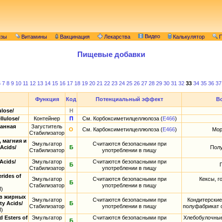
Видео
изы
Витамины
Вакцинация
Лекарства
Калькулятор
П
Пищевые добавки
6
7
8
9
10
11
12
13
14
15
16
17
18
19
20
21
22
23
24
25
26
27
28
29
30
31
32
33
34
35
36
37
Функция
Код
Потенциальный эффект
В
lose/
Н
lulose/
Контейнер
П
См. Корбоксиметилцеллюлоза (
E466
)
анная
Загуститель
О
См. Карбоксиметилцеллюлоза (
E466
)
Мор
Стабилизатор
 магния и
Эмульгатор
Считаются безопасными при
Acids/
Б
Полу
Стабилизатор
употреблении в пищу
Acids/
Эмульгатор
Считаются безопасными при
Б
Стабилизатор
употреблении в пищу
rides of
Эмульгатор
Считаются безопасными при
Кексы, г
Б
Стабилизатор
употреблении в пищу
М)
ов жирных
Эмульгатор
Считаются безопасными при
Кондитерские
ty Acids/
Б
Стабилизатор
употреблении в пищу
полуфабрикат с
М)
 Esters of
Эмульгатор
Считаются безопасными при
Хлебобулочные
Б