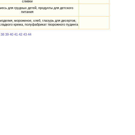
сливки
есь для грудных детей, продукты для детского
питания
изделия, мороженое, хлеб, глазурь для десертов,
ладкого крема, полуфабрикат творожного пудинга
38
39
40
41
42
43
44