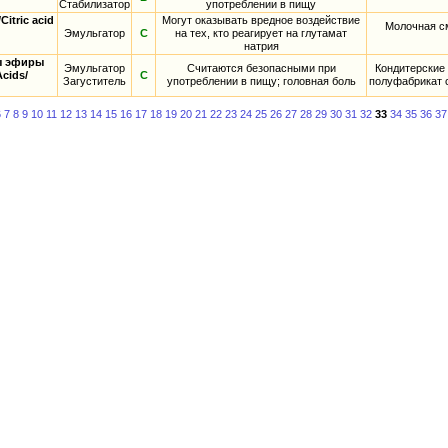
Стабилизатор
употреблении в пищу
tric acid
Могут оказывать вредное воздействие
Молочная см
Эмульгатор
С
на тех, кто реагирует на глутамат
натрия
ы эфиры
Эмульгатор
Считаются безопасными при
Кондитерские 
Acids/
С
Загуститель
употреблении в пищу; головная боль
полуфабрикат с
6
7
8
9
10
11
12
13
14
15
16
17
18
19
20
21
22
23
24
25
26
27
28
29
30
31
32
33
34
35
36
37