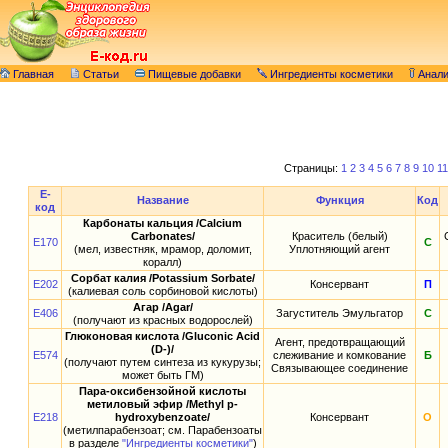
Главная
Статьи
Пищевые добавки
Ингредиенты косметики
Анал
Страницы:
1
2
3
4
5
6
7
8
9
10
11
E-
Название
Функция
Код
код
Карбонаты кальция /Calcium
Carbonates/
Краситель (белый)
E170
С
(мел, известняк, мрамор, доломит,
Уплотняющий агент
коралл)
Сорбат калия /Potassium Sorbate/
E202
Консервант
П
(калиевая соль сорбиновой кислоты)
Агар /Agar/
E406
Загуститель Эмульгатор
С
(получают из красных водорослей)
Глюконовая кислота /Gluconic Acid
Агент, предотвращающий
(D-)/
E574
слеживание и комкование
Б
(получают путем синтеза из кукурузы;
Связывающее соединение
может быть ГМ)
Пара-оксибензойной кислоты
метиловый эфир /Methyl p-
E218
hydroxybenzoate/
Консервант
О
(метилпарабензоат; см. Парабензоаты
в разделе
"Ингредиенты косметики"
)