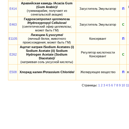
Аравийская камедь /Acacia Gum
(Gum Arabic)/
E414
Загуститель Эмульгатор
П
(гуммиарабик; получают из
сенегальской акации)
Гидроксипропил целлюлоза
/Hydroxypropyl Cellulose/
E463
Загуститель Эмульгатор
С
(синтетический эфир целлюлозы;
может быть ГМ)
Лизоцим /Lysozyme/
E1105
(яичный белок; животного
Консервант
П
происхождения; может быть ГМ)
Ацетат натрия /Sodium Acetates (i)
Sodium Acetate (ii) Sodium
Регулятор кислотности
E262
Hydrogen Acetate (Sodium
С
Консервант
Diacetate)/
(натриевая соль уксусной кислоты)
E508
Хлорид калия /Potassium Chloride/
Желирующее вещество
П
я
Страницы:
1
2
3
4
5
6
7
8
9
10
11