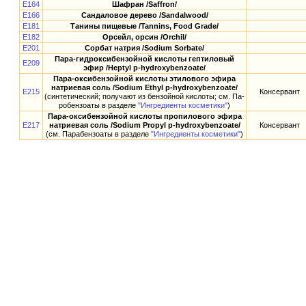
E164
Шафран /Saffron/
E166
Сандаловое дерево /Sandalwood/
E181
Танины пищевые /Tannins, Food Grade/
E182
Орсейл, орсин /Orchil/
E201
Сорбат натрия /Sodium Sorbate/
Пара-гидроксибензойной кислоты гептиловый
E209
эфир /Heptyl p-hydroxybenzoate/
Пара-оксибензойной кислоты этилового эфира
натриевая соль /Sodium Ethyl p-hydroxybenzoate/
E215
Консервант
(синтетический; получают из бензойной кислоты; см. Па-
робензоаты в разделе
"Ингредиенты косметики"
)
Пара-оксибензойной кислоты пропилового эфира
E217
натриевая соль /Sodium Propyl p-hydroxybenzoate/
Консервант
(см. Парабензоаты в разделе
"Ингредиенты косметики"
)