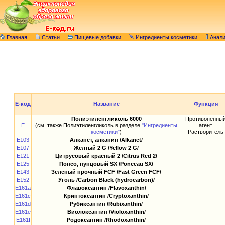
Главная
Статьи
Пищевые добавки
Ингредиенты косметики
Анал
E-код
Название
Функция
Полиэтиленгликоль 6000
Противопенны
E
(см. также Полиэтиленгликоль в разделе
"Ингредиенты
агент
косметики"
)
Растворитель
E103
Алканет, алканин /Alkanet/
E107
Желтый 2 G /Yellow 2 G/
E121
Цитрусовый красный 2 /Citrus Red 2/
E125
Понсо, пунцовый SX /Ponceau SX/
E143
Зеленый прочный FCF /Fast Green FCF/
E152
Уголь /Carbon Black (hydrocarbon)/
E161a
Флавоксантин /Flavoxanthin/
E161c
Криптоксантин /Cryptoxanthin/
E161d
Рубиксантин /Rubixanthin/
E161e
Виолоксантин /Violoxanthin/
E161f
Родоксантин /Rhodoxanthin/